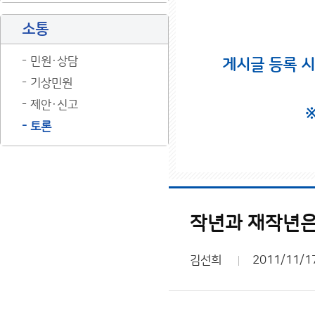
소통
민원·상담
게시글 등록 
기상민원
제안·신고
토론
작년과 재작년은
김선희
2011/11/1