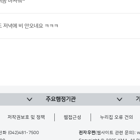
씨좀 마쳐줘~
 저녁에 비 안오네요 ㅋㅋㅋ
주요행정기관
저작권보호 및 정책
웹접근성
누리집 오류 건의
 전화
(042)481-7500
전자우편
(웹사이트 관련 문의): w