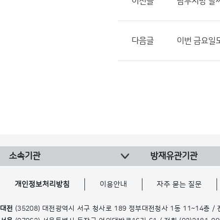
이전글
남부지방 날
다음글
이번 금요일도
소속기관
방재유관기관
개인정보처리방침
이용안내
자주 묻는 질문
대전
(35208) 대전광역시 서구 청사로 189 정부대전청사 1동 11~14층 /