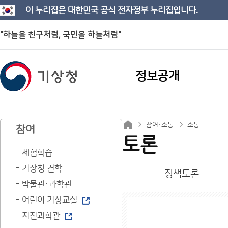
이 누리집은 대한민국 공식 전자정부 누리집입니다.
"하늘을 친구처럼, 국민을 하늘처럼"
정보공개
참여·소통
소통
참여
토론
체험학습
기상청 견학
정책토론
박물관·과학관
어린이 기상교실
지진과학관