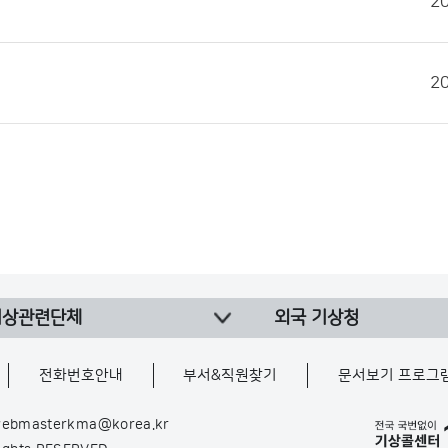
2
2
기상관련단체
외국 기상청
전화번호안내
부서&직원찾기
문서보기 프로그
ebmasterkma@korea.kr