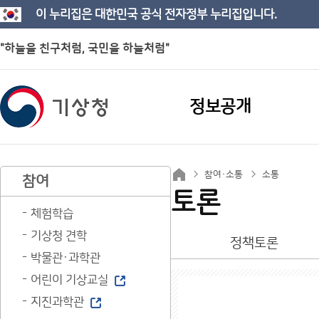
이 누리집은 대한민국 공식 전자정부 누리집입니다.
"하늘을 친구처럼, 국민을 하늘처럼"
정보공개
참여·소통
소통
참여
토론
체험학습
기상청 견학
정책토론
박물관·과학관
어린이 기상교실
지진과학관