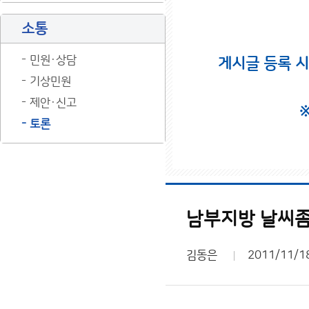
소통
민원·상담
게시글 등록 
기상민원
제안·신고
토론
남부지방 날씨좀
김동은
2011/11/1