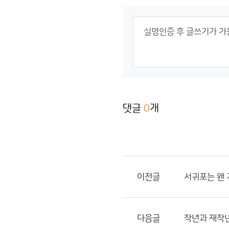
댓글
0
개
이전글
서귀포는 왠 
다음글
작년과 재작년