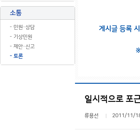
소통
민원·상담
게시글 등록 
기상민원
제안·신고
토론
일시적으로 포근
류용선
2011/11/1