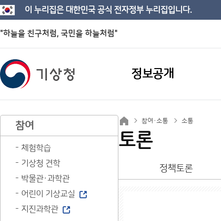
이 누리집은 대한민국 공식 전자정부 누리집입니다.
"하늘을 친구처럼, 국민을 하늘처럼"
정보공개
참여·소통
소통
참여
토론
체험학습
기상청 견학
정책토론
박물관·과학관
어린이 기상교실
지진과학관