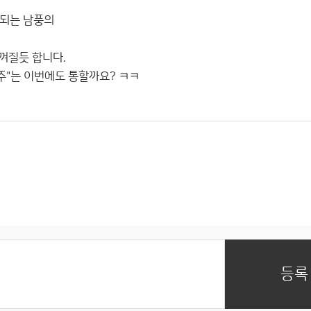
입되는 남풍의
껴질듯 합니다.
주"는 이번에도 통할까요? ㅋㅋ
등록