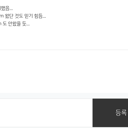
음...
왔단 것도 믿기 힘듬...
도 안왔을 듯...
등록