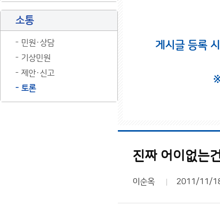
소통
민원·상담
게시글 등록 
기상민원
제안·신고
토론
진짜 어이없는건.
이순옥
2011/11/1