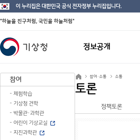
이 누리집은 대한민국 공식 전자정부 누리집입니다.
"하늘을 친구처럼, 국민을 하늘처럼"
정보공개
참여·소통
소통
참여
토론
체험학습
기상청 견학
정책토론
박물관·과학관
어린이 기상교실
지진과학관