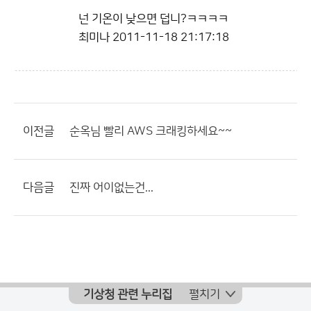
넌 기온이 낮으면 덥니?ㅋㅋㅋㅋ
최미나
2011-11-18 21:17:18
이전글
순옥님 빨리 AWS 크래킹하세요~~
다음글
진짜 어이없는건...
기상청 관련 누리집
펼치기