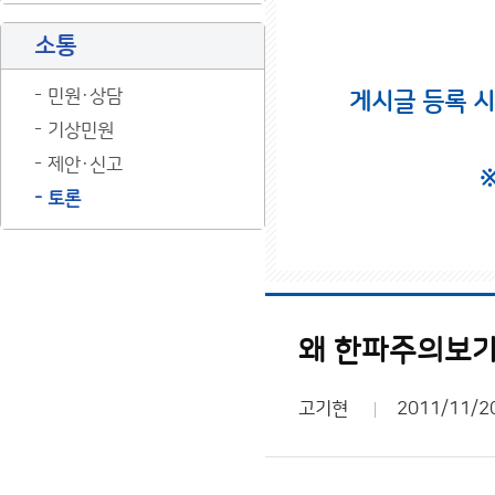
소통
민원·상담
게시글 등록 
기상민원
제안·신고
토론
왜 한파주의보가
고기현
2011/11/2