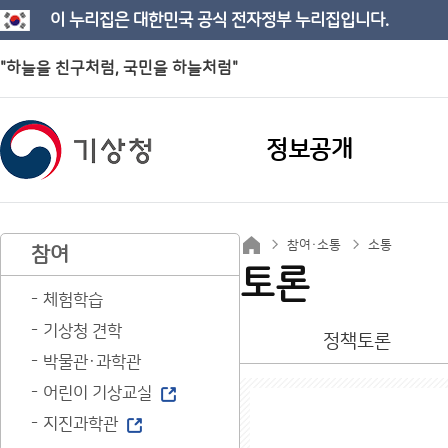
이 누리집은 대한민국 공식 전자정부 누리집입니다.
"하늘을 친구처럼, 국민을 하늘처럼"
정보공개
참여·소통
소통
참여
토론
체험학습
기상청 견학
정책토론
박물관·과학관
어린이 기상교실
지진과학관