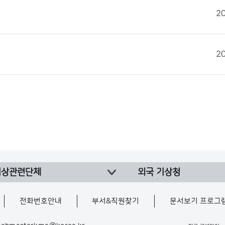
2
2
기상관련단체
외국 기상청
전화번호안내
부서&직원찾기
문서보기 프로그