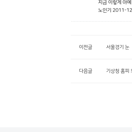
지금 이렇게 아예
노인기
2011-12
이전글
서울경기 눈
다음글
기상청 홈피 