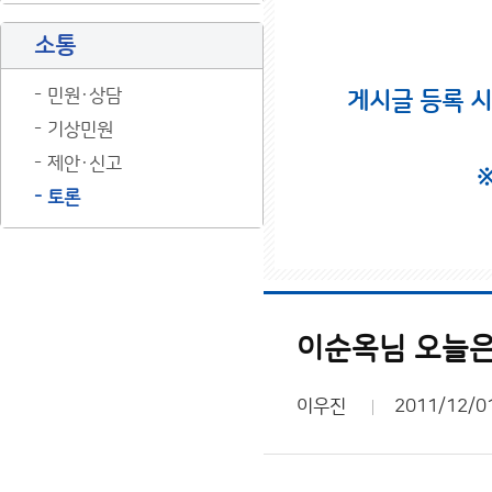
소통
민원·상담
게시글 등록 
기상민원
제안·신고
토론
이순옥님 오늘은
이우진
2011/12/0