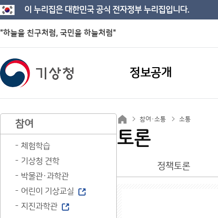
이 누리집은 대한민국 공식 전자정부 누리집입니다.
"하늘을 친구처럼, 국민을 하늘처럼"
정보공개
참여·소통
소통
참여
토론
체험학습
기상청 견학
정책토론
박물관·과학관
어린이 기상교실
지진과학관