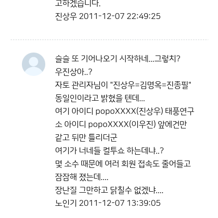
고하겠습니다.
진상우
2011-12-07 22:49:25
슬슬 또 기어나오기 시작하네...그렇치?
우진상아..?
자토 관리자님이 "진상우=김명옥=진종필"
동일인이라고 밝혔을 텐데...
여기 아이디 popoXXXX(진상우) 태풍연구
소 아이디 popoXXXX(이우진) 앞에건만
같고 뒤만 틀리더군
여기가 너네들 컬투쇼 하는데냐..?
몇 소수 때문에 여러 회원 접속도 줄어들고
잠잠해 졌는데....
장난질 그만하고 닭칠수 없겠냐....
노인기
2011-12-07 13:39:05