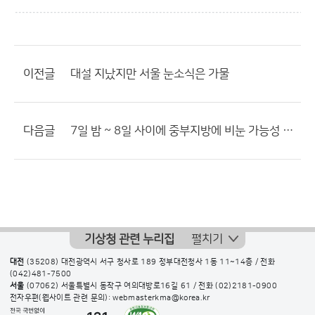
이전글
대설 지났지만 서울 눈소식은 가물
다음글
7일 밤 ~ 8일 사이에 중부지방에 비눈 가능성 매우 낮아졌네요?
기상청 관련 누리집
펼치기
대전
(35208) 대전광역시 서구 청사로 189 정부대전청사 1동 11~14층 / 전화
(042)481-7500
서울
(07062) 서울특별시 동작구 여의대방로16길 61 / 전화
(02)2181-0900
전자우편(웹사이트 관련 문의): webmasterkma@korea.kr