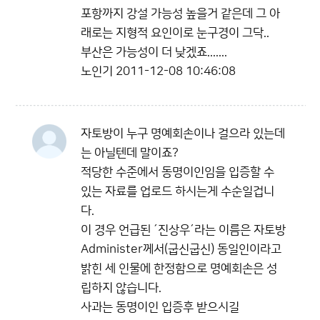
포항까지 강설 가능성 높을거 같은데 그 아
래로는 지형적 요인이로 눈구경이 그닥..
부산은 가능성이 더 낮겠죠.......
노인기
2011-12-08 10:46:08
자토방이 누구 명예회손이나 걸으라 있는데
는 아닐텐데 말이죠?
적당한 수준에서 동명이인임을 입증할 수
있는 자료를 업로드 하시는게 수순일겁니
다.
이 경우 언급된 ´진상우´라는 이름은 자토방
Administer께서(굽신굽신) 동일인이라고
밝힌 세 인물에 한정함으로 명예회손은 성
립하지 않습니다.
사과는 동명이인 입증후 받으시길