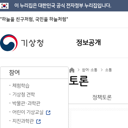
이 누리집은 대한민국 공식 전자정부 누리집입니다.
"하늘을 친구처럼, 국민을 하늘처럼"
정보공개
참여·소통
소통
참여
토론
체험학습
기상청 견학
정책토론
박물관·과학관
어린이 기상교실
지진과학관