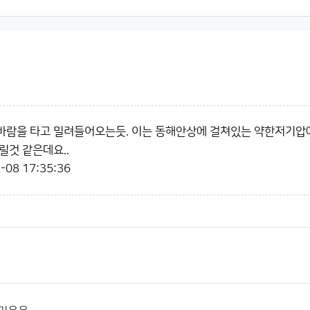
바람을 타고 밀려들어오는듯. 이는 동해안상에 걸쳐있는 약한저기압
릴것 같은데요..
-08 17:35:36