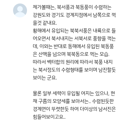
제가볼때는, 북서풍과 북동풍이 수렴하는
강원도와 경기도 경계지점에서 남쪽으로 꺽
을것 같내요.
황해에서 유입되는 북북서풍은 내륙으로 들
어오면서 북서내지는 서북서로 풍향을 꺽는
데, 이와는 반대로 동해에서 유입된 북동풍
은 산맥을 넘으며 북북동으로 꺽는 모습.
따라서 벡터합의 원리에 따라서 북풍 내지
는 북서정도의 수렴형태를 보이며 남진할듯
보이는 군요.
물론 일부 세력이 유입될 여지는 있으나, 현
재 구름의 모양세를 보아서는.. 수렴된듯한
경계면이 뚜렷한듯 하여 더이상의 남서진은
힘들어보이고요..