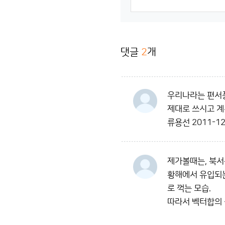
댓글
2
개
우리나라는 편서풍
제대로 쓰시고 계
류용선
2011-12
제가볼때는, 북서
황해에서 유입되는
로 꺽는 모습.
따라서 벡터합의 