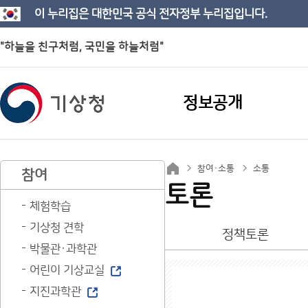
이 누리집은 대한민국 공식 전자정부 누리집입니다.
"하늘을 친구처럼, 국민을 하늘처럼"
정보공개
참여·소통
소통
참여
토론
체험학습
기상청 견학
정책토론
박물관·과학관
어린이 기상교실
지진과학관