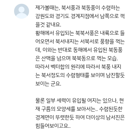
제가볼때는, 북서풍과 북동풍이 수렴하는
강원도와 경기도 경계지점에서 남쪽으로 꺽
을것 같내요.
황해에서 유입되는 북북서풍은 내륙으로 들
어오면서 북서내지는 서북서로 풍향을 꺽는
데, 이와는 반대로 동해에서 유입된 북동풍
은 산맥을 넘으며 북북동으로 꺽는 모습.
따라서 벡터합의 원리에 따라서 북풍 내지
는 북서정도의 수렴형태를 보이며 남진할듯
보이는 군요.
물론 일부 세력이 유입될 여지는 있으나, 현
재 구름의 모양세를 보아서는.. 수렴된듯한
경계면이 뚜렷한듯 하여 더이상의 남서진은
힘들어보이고요..