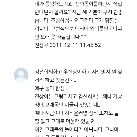
제가 증명해드리죠. 전화통화를하던지 직접
만나던지 할까요? 지금 제 기분이 무지 안좋
습니다. 조심하십시요 그러다 크게 당할실
겁니다. 그런식으로 매사에 입버릇달고다니
면 오래 못 사실겁니다.^^
진상우
2011-12-11 11:45:52
김선희씨하고 우진상이하고 자토방서 뭔 짖
거리 하고 있는건지..
에구 둘다 한심...
진상이는 그렇다치고 김선희씨는 꽤나 기상
청에 오래동안 머물러 있었는데..
예나 지금이나 지식은커녕 상식 조차도 늘
질 않고 그대로 머물러 있군요
여긴 그대들의 놀이터가 아닙니다. 그나마