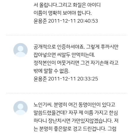
서 올립니다.그리고 화질은 아이디
이름이 명확히 보여야 합니다.
윤용준
2011-12-11 20:40:53
공개적으로 인증하셔야죠. 그렇게 후까시만
잡아넣으면 씨알두 안먹히는데.
정작본인이 머뭇거리면 그건 자기손해 라고
밖에 말할 수 없음.
윤용준
2011-12-11 20:33:25
노인기씨. 분명히 여긴 동명이인이 있다고
말씀드렸을건데? 자꾸 제 이름 가지고 한심
하다니 장난치시면 가만있지않겠습니다. 저
는 분명히 좋은말로 경고 드린겁니다. 그럼