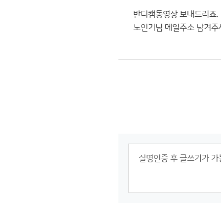
반디캠동영상 보내드리죠.
노인기님 메일주소 남겨주