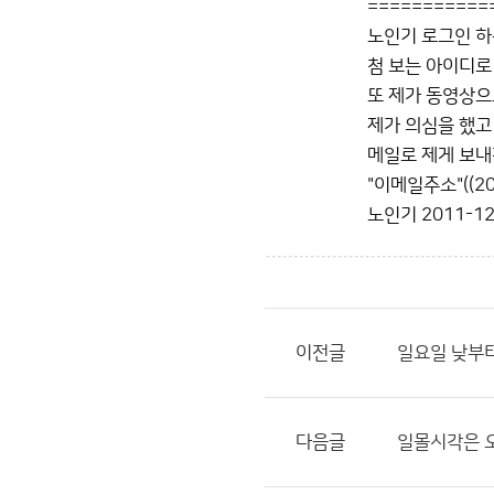
===========
노인기 로그인 
첨 보는 아이디로
또 제가 동영상으로
제가 의심을 했고
메일로 제게 보내
"이메일주소"((201
노인기
2011-12
이전글
일요일 낮부터
다음글
일몰시각은 오