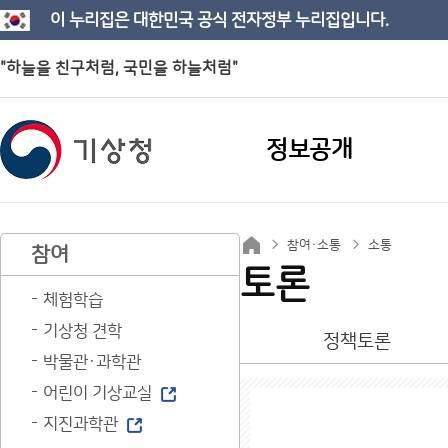
이 누리집은 대한민국 공식 전자정부 누리집입니다.
"하늘을 친구처럼, 국민을 하늘처럼"
정보공개
참여·소통
소통
참여
토론
체험학습
기상청 견학
정책토론
박물관·과학관
어린이 기상교실
지진과학관