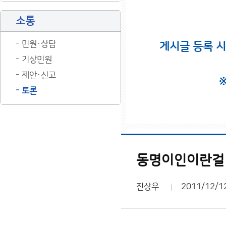
소통
민원·상담
게시글 등록 
기상민원
제안·신고
토론
동명이인이란걸
진상우
2011/12/1