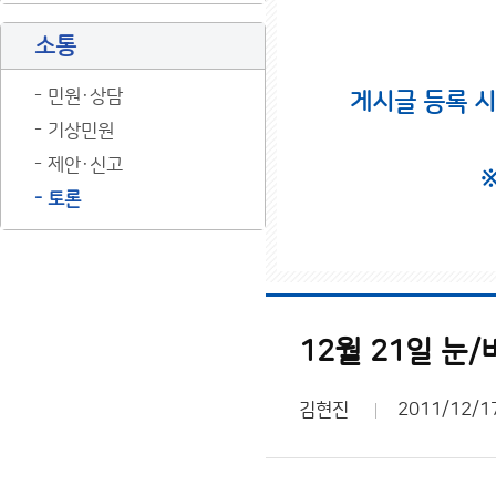
소통
민원·상담
게시글 등록 
기상민원
제안·신고
토론
12월 21일 눈/
김현진
2011/12/1