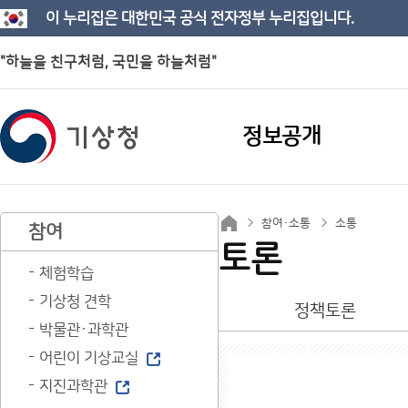
이 누리집은 대한민국 공식 전자정부 누리집입니다.
"하늘을 친구처럼, 국민을 하늘처럼"
정보공개
참여·소통
소통
참여
토론
체험학습
기상청 견학
정책토론
박물관·과학관
어린이 기상교실
지진과학관