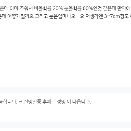
은데 아마 추워서 비올확률 20% 눈올확률 80%인것 같은데 만
데 어떻게될까요 그리고 눈은얼마나오나요 저생각엔 3~7cm정도 