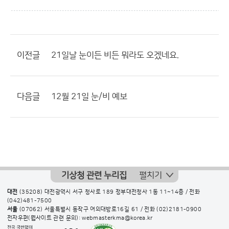
이전글
21일날 눈이든 비든 뭐라도 오겠네요.
다음글
12월 21일 눈/비 예보
기상청 관련 누리집
펼치기
대전
(35208) 대전광역시 서구 청사로 189 정부대전청사 1동 11~14층 / 전화
(042)481-7500
서울
(07062) 서울특별시 동작구 여의대방로16길 61 / 전화
(02)2181-0900
전자우편(웹사이트 관련 문의): webmasterkma@korea.kr