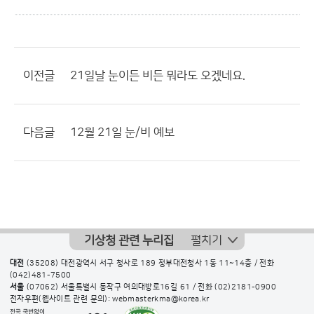
이전글
21일날 눈이든 비든 뭐라도 오겠네요.
다음글
12월 21일 눈/비 예보
기상청 관련 누리집
펼치기
대전
(35208) 대전광역시 서구 청사로 189 정부대전청사 1동 11~14층 / 전화
(042)481-7500
서울
(07062) 서울특별시 동작구 여의대방로16길 61 / 전화
(02)2181-0900
전자우편(웹사이트 관련 문의): webmasterkma@korea.kr