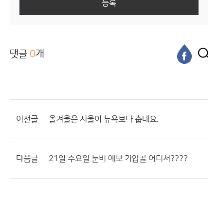
등록
댓글
0
개
이전글
올겨울은 서울이 뉴욕보다 춥네요.
다음글
21일 수요일 눈비 예보 기압골 어디서????