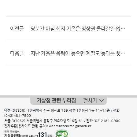
이전글
당분간 아침 최저 기온은 영상권 올라갈일 없겠네요?
다음글
지난 가을은 음력이 늦으면 계절도 늦다는 헛소리를 반박할 수 있는 좋은 사례입니다.
기상청 관련 누리집
펼치기
대전
(35208) 대전광역시 서구 청사로 189 정부대전청사 1동 11~14층 / 전화
(042)481-7500
서울
(07062) 서울특별시 동작구 여의대방로16길 61 / 전화
(02)2181-0900
전자우편(웹사이트 관련 문의): webmasterkma@korea.kr