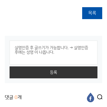
목록
등록
댓글
0
개