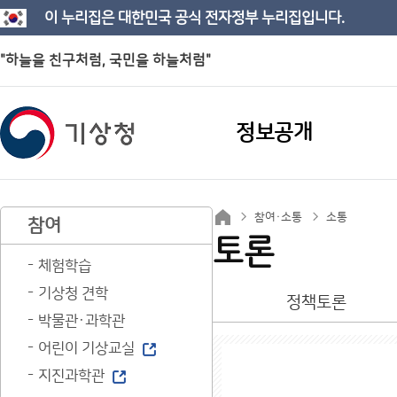
이 누리집은 대한민국 공식 전자정부 누리집입니다.
"하늘을 친구처럼, 국민을 하늘처럼"
정보공개
참여·소통
소통
참여
토론
체험학습
기상청 견학
정책토론
박물관·과학관
어린이 기상교실
지진과학관