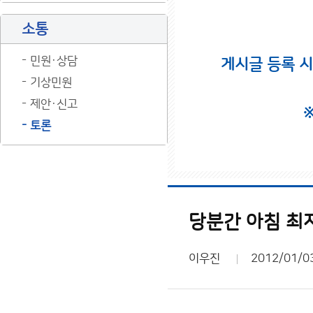
소통
민원·상담
게시글 등록 
기상민원
제안·신고
토론
당분간 아침 최
이우진
2012/01/0