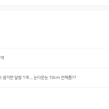
지역
생기면 달랑 1개 ... 눈다운눈 10cm 언제쯤??