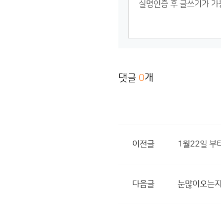
댓글
0
개
이전글
1월22일 부
다음글
눈많이오는