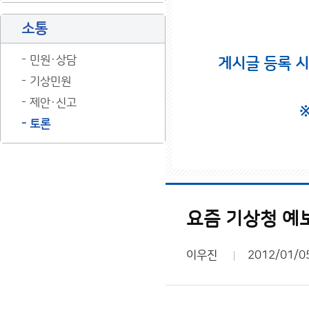
소통
민원·상담
게시글 등록 
기상민원
제안·신고
토론
요즘 기상청 예
이우진
2012/01/0