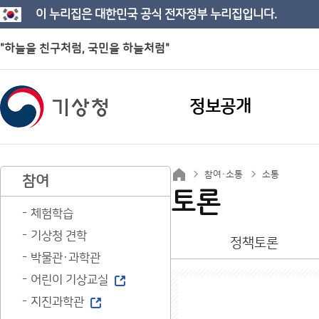
이 누리집은 대한민국 공식 전자정부 누리집입니다.
"하늘을 친구처럼, 국민을 하늘처럼"
정보공개
참여·소통
소통
참여
토론
체험학습
기상청 견학
정책토론
박물관·과학관
어린이 기상교실
지진과학관