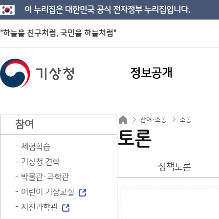
이 누리집은 대한민국 공식 전자정부 누리집입니다.
"하늘을 친구처럼, 국민을 하늘처럼"
정보공개
참여·소통
소통
참여
토론
체험학습
기상청 견학
정책토론
박물관·과학관
어린이 기상교실
지진과학관