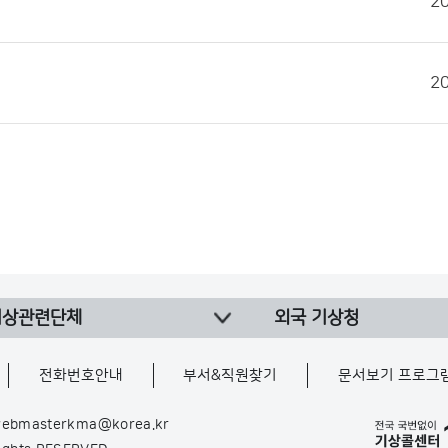
2
2
기상관련단체
외국 기상청
전화번호안내
부서&직원찾기
문서보기 프로그
ebmasterkma@korea.kr