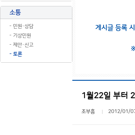
소통
민원·상담
게시글 등록 
기상민원
제안·신고
토론
1월22일 부터
조부흠
2012/01/0