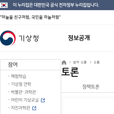
이 누리집은 대한민국 공식 전자정부 누리집입니다.
"하늘을 친구처럼, 국민을 하늘처럼"
정보공개
참여·소통
소통
참여
토론
체험학습
기상청 견학
정책토론
박물관·과학관
어린이 기상교실
지진과학관