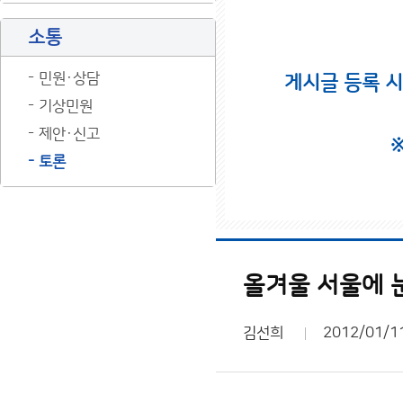
소통
민원·상담
게시글 등록 
기상민원
제안·신고
토론
올겨울 서울에 
김선희
2012/01/1