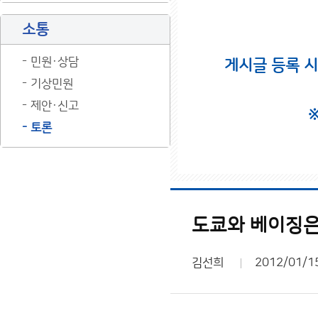
소통
민원·상담
게시글 등록 
기상민원
제안·신고
토론
도쿄와 베이징은
김선희
2012/01/1