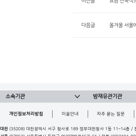
이전글
요즘 전국적으로
다음글
올겨울 서울에
소속기관
방재유관기관
개인정보처리방침
이용안내
자주 묻는 질문
대전
(35208) 대전광역시 서구 청사로 189 정부대전청사 1동 11~14층 /