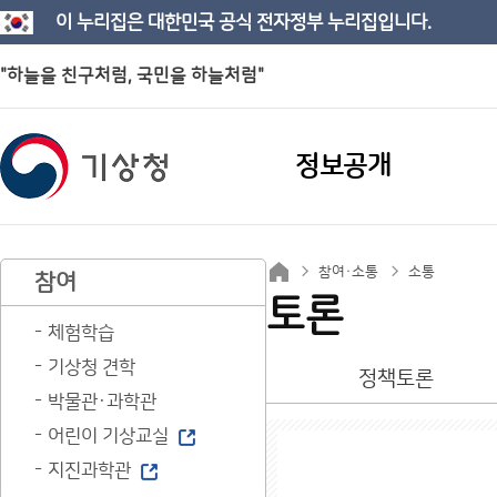
이 누리집은 대한민국 공식 전자정부 누리집입니다.
"하늘을 친구처럼, 국민을 하늘처럼"
정보공개
참여·소통
소통
참여
토론
체험학습
기상청 견학
정책토론
박물관·과학관
어린이 기상교실
지진과학관