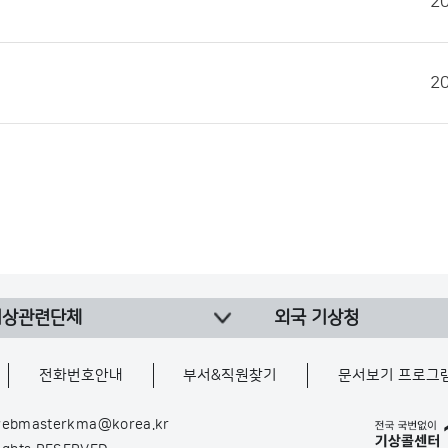
2
2
기상관련단체
외국 기상청
전화번호안내
부서&직원찾기
문서보기 프로그
ebmasterkma@korea.kr