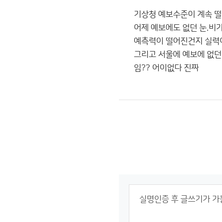
기상청 예보수준이 계속 떨
어제 예보에도 없던 눈.비
예측력이 떨어진건지 실력이
그리고 서울에 예보에 없던
임?? 어이없다 진짜