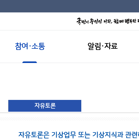
참여·소통
알림·자료
자유토론
자유토론은 기상업무 또는 기상지식과 관련