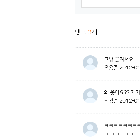
댓글
3
개
그냥 웃겨서요
윤용준
2012-01
왜 웃어요?? 제가
최경순
2012-01
ㅋㅋㅋㅋㅋㅋㅋ
ㅋ ㅋㅋㅋㅋㅋ