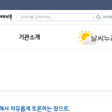
사이
기관소개
해서 자유롭게 토론하는 장으로,