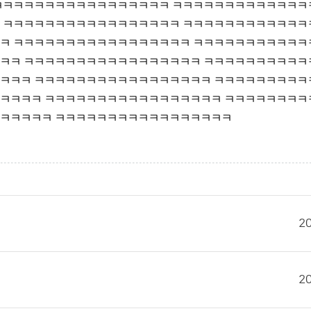
ㅋㅋㅋㅋㅋㅋㅋㅋㅋㅋㅋㅋㅋㅋㅋㅋㅋ ㅋㅋㅋㅋㅋㅋㅋㅋㅋㅋㅋㅋㅋ
 ㅋㅋㅋㅋㅋㅋㅋㅋㅋㅋㅋㅋㅋㅋㅋㅋㅋ ㅋㅋㅋㅋㅋㅋㅋㅋㅋㅋㅋㅋ
ㅋ ㅋㅋㅋㅋㅋㅋㅋㅋㅋㅋㅋㅋㅋㅋㅋㅋㅋ ㅋㅋㅋㅋㅋㅋㅋㅋㅋㅋㅋ
ㅋㅋ ㅋㅋㅋㅋㅋㅋㅋㅋㅋㅋㅋㅋㅋㅋㅋㅋㅋ ㅋㅋㅋㅋㅋㅋㅋㅋㅋㅋ
ㅋㅋㅋ ㅋㅋㅋㅋㅋㅋㅋㅋㅋㅋㅋㅋㅋㅋㅋㅋㅋ ㅋㅋㅋㅋㅋㅋㅋㅋㅋ
ㅋㅋㅋㅋ ㅋㅋㅋㅋㅋㅋㅋㅋㅋㅋㅋㅋㅋㅋㅋㅋㅋ ㅋㅋㅋㅋㅋㅋㅋㅋ
ㅋㅋㅋㅋㅋㅋ ㅋㅋㅋㅋㅋㅋㅋㅋㅋㅋㅋㅋㅋㅋㅋㅋㅋ
2
2