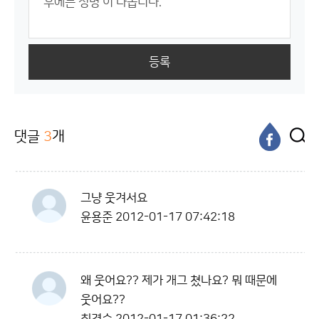
등록
댓글
3
개
그냥 웃겨서요
윤용준
2012-01-17 07:42:18
왜 웃어요?? 제가 개그 쳤나요? 뭐 때문에
웃어요??