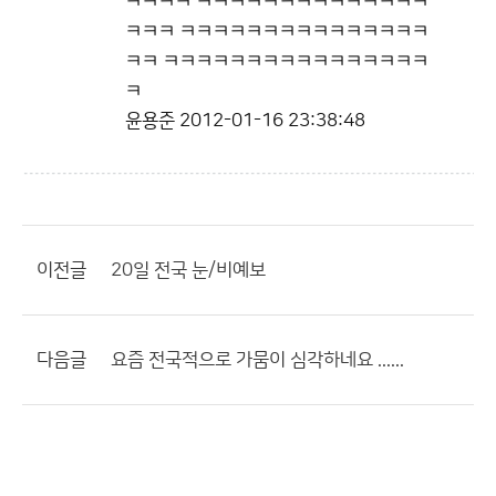
ㅋㅋㅋㅋ ㅋㅋㅋㅋㅋㅋㅋㅋㅋㅋㅋㅋㅋㅋ
ㅋㅋㅋ ㅋㅋㅋㅋㅋㅋㅋㅋㅋㅋㅋㅋㅋㅋㅋ
ㅋㅋ ㅋㅋㅋㅋㅋㅋㅋㅋㅋㅋㅋㅋㅋㅋㅋㅋ
ㅋ
윤용준
2012-01-16 23:38:48
이전글
20일 전국 눈/비예보
다음글
요즘 전국적으로 가뭄이 심각하네요 ......