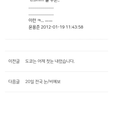
´0.0mm´를 구분..
.........................
.........................
이런 ㅋ... ㅡㅡ
윤용준
2012-01-19 11:43:58
이전글
도쿄는 어제 첫눈 내렸습니다.
다음글
20일 전국 눈/비예보