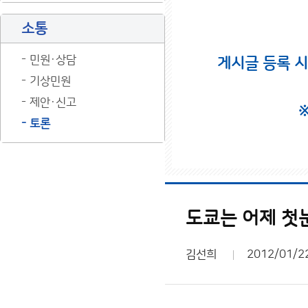
소통
민원·상담
게시글 등록 
기상민원
제안·신고
토론
도쿄는 어제 첫
김선희
2012/01/2