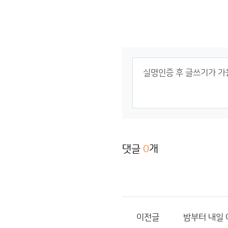
댓글
0
개
이전글
밤부터 내일 아