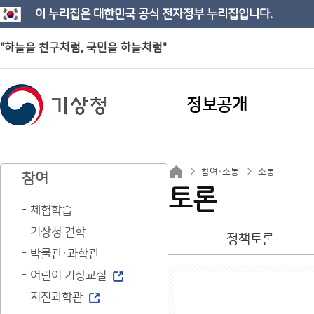
이 누리집은 대한민국 공식 전자정부 누리집입니다.
"하늘을 친구처럼, 국민을 하늘처럼"
정보공개
참여·소통
소통
참여
토론
체험학습
기상청 견학
정책토론
박물관·과학관
어린이 기상교실
지진과학관