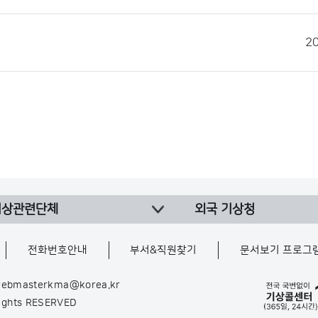
2
기상관련단체
외국 기상청
전화번호안내
부서&직원찾기
문서보기 프로그
ebmasterkma@korea.kr
Rights RESERVED