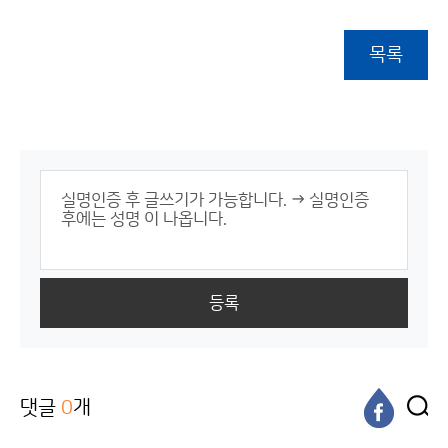
목록
등록
댓글
0
개