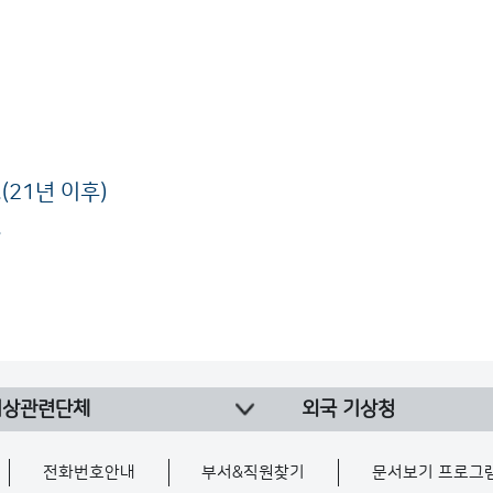
21년 이후)
.
기상관련단체
외국 기상청
전화번호안내
부서&직원찾기
문서보기 프로그