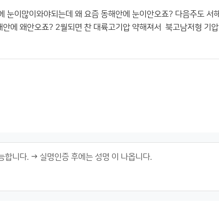
에 눈이많이와야되는데 왜 요즘 동해안에 눈이안오죠? 다음주도 서
안에 왜안오죠? 2월되면 찬 대륙고기압 약해져서 북고남저형 기압