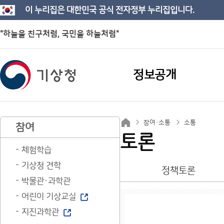
이 누리집은 대한민국 공식 전자정부 누리집입니다.
"하늘을 친구처럼, 국민을 하늘처럼"
정보공개
참여·소통
소통
참여
토론
체험학습
기상청 견학
정책토론
박물관·과학관
어린이 기상교실
지진과학관