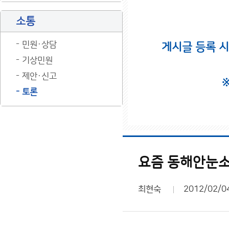
소통
민원·상담
게시글 등록 
기상민원
제안·신고
토론
요즘 동해안눈
최현숙
2012/02/0