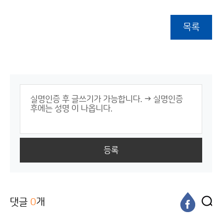
목록
등록
댓글
0
개