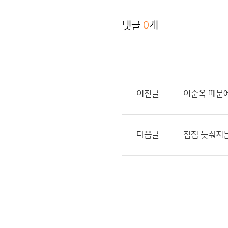
댓글
0
개
이전글
이순옥 때문에
다음글
점점 늦춰지는