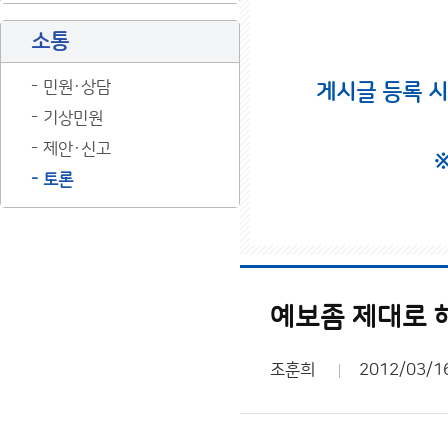
소통
민원·상담
게시글 등록 
기상민원
제안·신고
토론
예보좀 제대로 
조훈희
2012/03/1