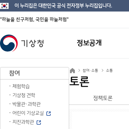
이 누리집은 대한민국 공식 전자정부 누리집입니다.
"하늘을 친구처럼, 국민을 하늘처럼"
정보공개
참여·소통
소통
참여
토론
체험학습
기상청 견학
정책토론
박물관·과학관
어린이 기상교실
지진과학관