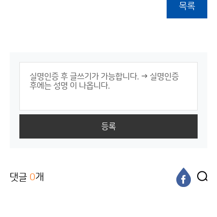
목록
등록
댓글
0
개