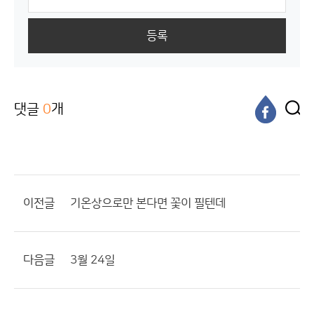
등록
댓글
0
개
이전글
기온상으로만 본다면 꽃이 필텐데
다음글
3월 24일