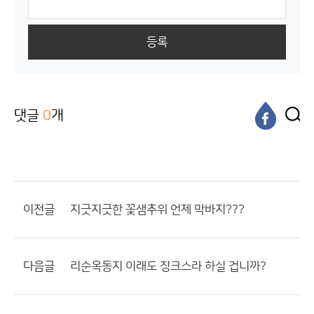
등록
댓글
0
개
이전글
지긋지긋한 꽃샘추위 언제 막바지???
다음글
리순옥동지 이래도 징크스라 하실 겁니까?