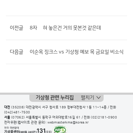
이전글
8자 눞혀 놓은건 거의 못본것 같은데
다음글
이순옥 징크스 vs 기상청 예보 목 금요일 비소식
기상청 관련 누리집
펼치기
대전
(35208) 대전광역시 서구 청사로 189 정부대전청사 1동 11~14층 / 전화
(042)481-7500
서울
(07062) 서울특별시 동작구 여의대방로16길 61 / 전화
(02)2181-0900
전자우편(웹사이트 관련 문의): webmasterkma@korea.kr