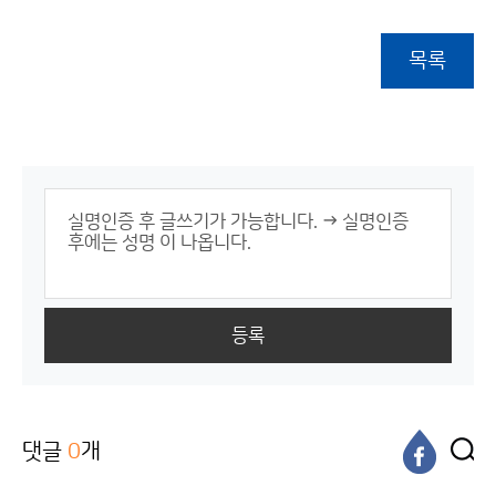
목록
등록
댓글
0
개