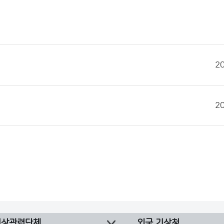
2
2
기상관련단체
외국 기상청