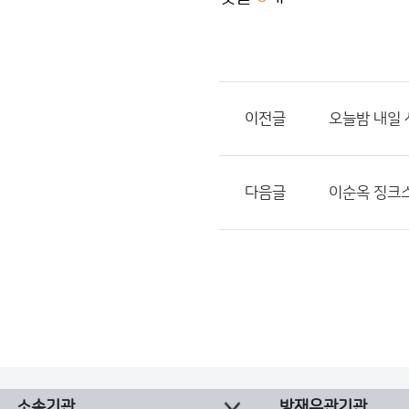
이전글
오늘밤 내일 
다음글
이순옥 징크스
소속기관
방재유관기관