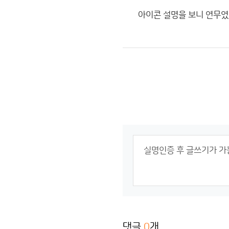
아이콘 설명을 보니 연무였
댓글
0
개