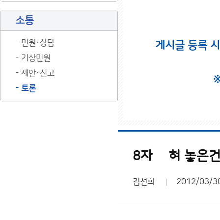
소통
민원·상담
게시글 등록 
기상민원
제안·신고
토론
8자 눞혀 놓은
김선희
2012/03/3