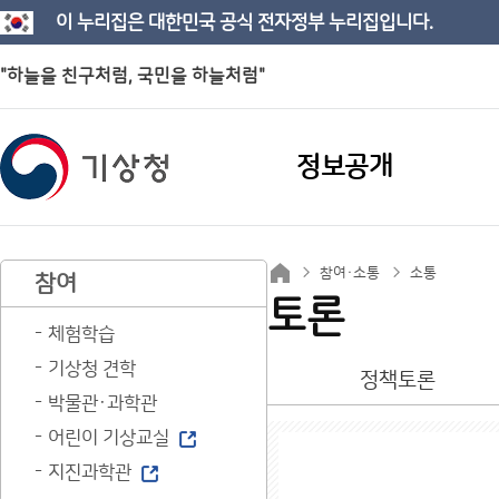
이 누리집은 대한민국 공식 전자정부 누리집입니다.
"하늘을 친구처럼, 국민을 하늘처럼"
정보공개
참여·소통
소통
참여
토론
체험학습
기상청 견학
정책토론
박물관·과학관
어린이 기상교실
지진과학관