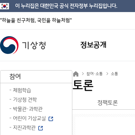
이 누리집은 대한민국 공식 전자정부 누리집입니다.
"하늘을 친구처럼, 국민을 하늘처럼"
정보공개
참여·소통
소통
참여
토론
체험학습
기상청 견학
정책토론
박물관·과학관
어린이 기상교실
지진과학관