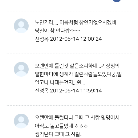
노인기라,,,, 이름처럼 참인기없으시겠네...
당신이 참 안타깝소~~.
전성옥
2012-05-14 12:00:24
오랜만에 틀린것 같은소리하네...기상청의
말한마디에 생계가 걸린사람들도있다궁,멀
알고나 나대는건지,,,원...
전성옥
2012-05-14 11:59:14
오랜만에 들렸더니 그때 그 사람 몇명이서
아직도 놀고들있네 ㅎㅎㅎ
생각난다 그때 그 사람..