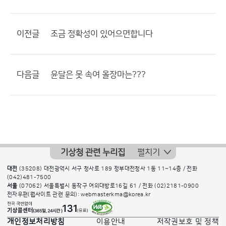
이전글
조금 정확성이 있어으면합니다
다음글
윤달은 못 속여 올장마는???
기상청 관련 누리집
펼치기
대전
(35208) 대전광역시 서구 청사로 189 정부대전청사 1동 11~14층 / 전화
(042)481-7500
서울
(07062) 서울특별시 동작구 여의대방로16길 61 / 전화
(02)2181-0900
전자우편(웹사이트 관련 문의): webmasterkma@korea.kr
개인정보처리방침
이용안내
저작권보호 및 정책