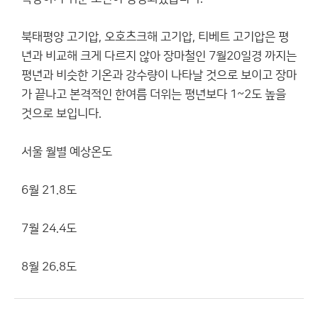
북태평양 고기압, 오호츠크해 고기압, 티베트 고기압은 평
년과 비교해 크게 다르지 않아 장마철인 7월20일경 까지는
평년과 비슷한 기온과 강수량이 나타날 것으로 보이고 장마
가 끝나고 본격적인 한여름 더위는 평년보다 1~2도 높을
것으로 보입니다.
서울 월별 예상온도
6월 21.8도
7월 24.4도
8월 26.8도