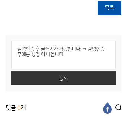
목록
등록
댓글
0
개