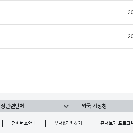
2
2
기상관련단체
외국 기상청
전화번호안내
부서&직원찾기
문서보기 프로그