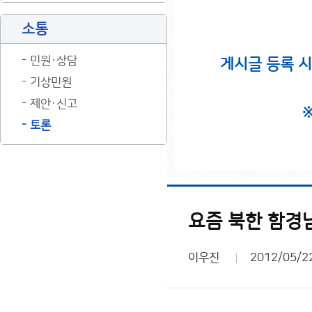
소통
민원·상담
게시글 등록 
기상민원
제안·신고
토론
요즘 북한 함경
이우진
2012/05/2