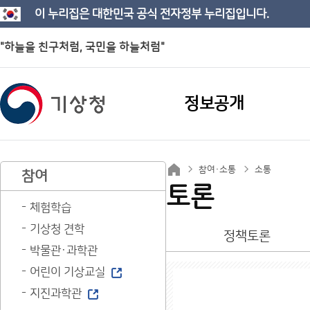
이 누리집은 대한민국 공식 전자정부 누리집입니다.
"하늘을 친구처럼, 국민을 하늘처럼"
정보공개
참여·소통
소통
참여
토론
체험학습
기상청 견학
정책토론
박물관·과학관
어린이 기상교실
지진과학관