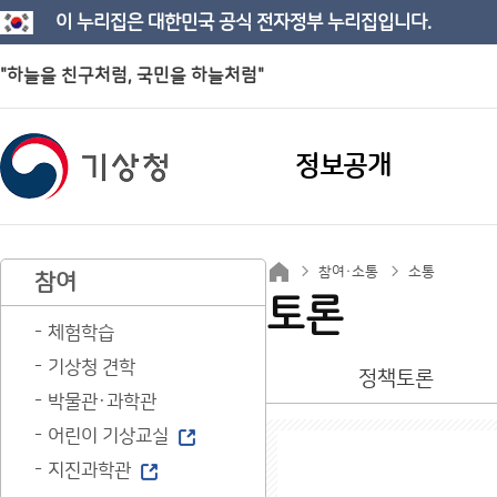
이 누리집은 대한민국 공식 전자정부 누리집입니다.
"하늘을 친구처럼, 국민을 하늘처럼"
정보공개
참여·소통
소통
참여
토론
체험학습
기상청 견학
정책토론
박물관·과학관
어린이 기상교실
지진과학관