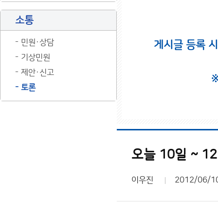
소통
민원·상담
게시글 등록 
기상민원
제안·신고
토론
오늘 10일 ~ 1
이우진
2012/06/1