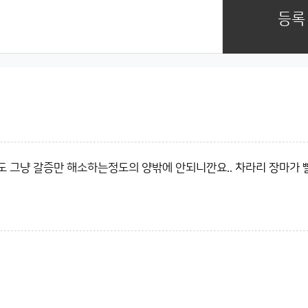
등록
도 그냥 갈증만 해소하는정도의 양밖에 안되니깐요.. 차라리 장마가 