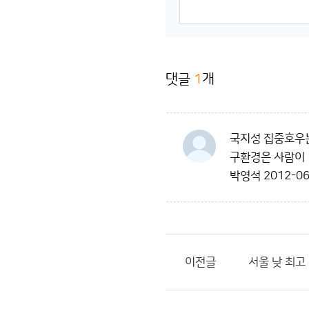
댓글
1
개
국지성 집중호우는
구환경은 사람이 
박영석
2012-06
이전글
서울 낮 최고