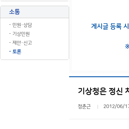
소통
민원·상담
게시글 등록 
기상민원
제안·신고
토론
기상청은 정신 
정춘근
2012/06/1