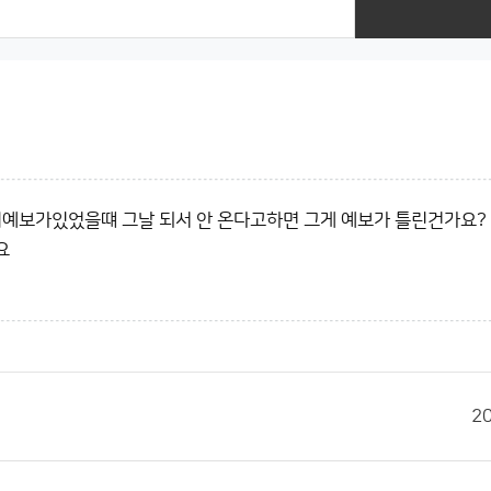
기예보가있었을떄 그날 되서 안 온다고하면 그게 예보가 틀린건가요?
요
2