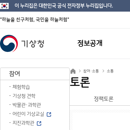
이 누리집은 대한민국 공식 전자정부 누리집입니다.
"하늘을 친구처럼, 국민을 하늘처럼"
정보공개
참여·소통
소통
참여
토론
체험학습
기상청 견학
정책토론
박물관·과학관
어린이 기상교실
지진과학관