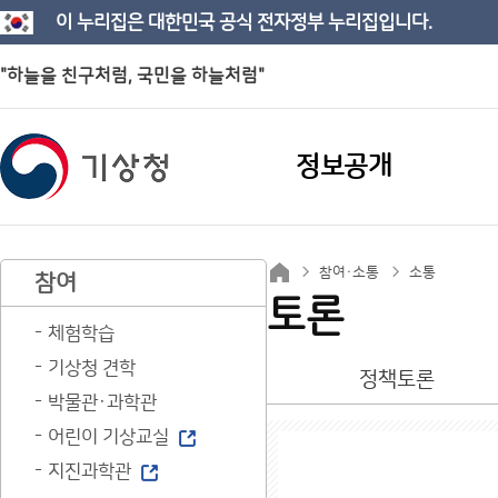
이 누리집은 대한민국 공식 전자정부 누리집입니다.
"하늘을 친구처럼, 국민을 하늘처럼"
정보공개
참여·소통
소통
참여
토론
체험학습
기상청 견학
정책토론
박물관·과학관
어린이 기상교실
지진과학관