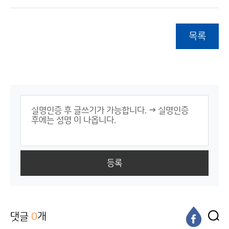
목록
등록
댓글
0
개