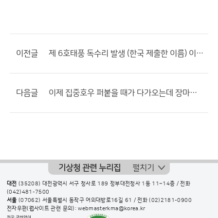
이전글
제 6호태풍 독수리 발생 (한국 제출한 이름) 이라고 했는데.....;;;;
다음글
이제 집중호우 퍼붙을 때가 다가오는데 장마전선은 본격 북상언제쯤?
기상청 관련 누리집
펼치기
대전
(35208) 대전광역시 서구 청사로 189 정부대전청사 1동 11~14층 / 전화
(042)481-7500
서울
(07062) 서울특별시 동작구 여의대방로16길 61 / 전화
(02)2181-0900
전자우편(웹사이트 관련 문의): webmasterkma@korea.kr