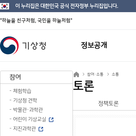
이 누리집은 대한민국 공식 전자정부 누리집입니다.
"하늘을 친구처럼, 국민을 하늘처럼"
정보공개
참여·소통
소통
참여
토론
체험학습
기상청 견학
정책토론
박물관·과학관
어린이 기상교실
지진과학관