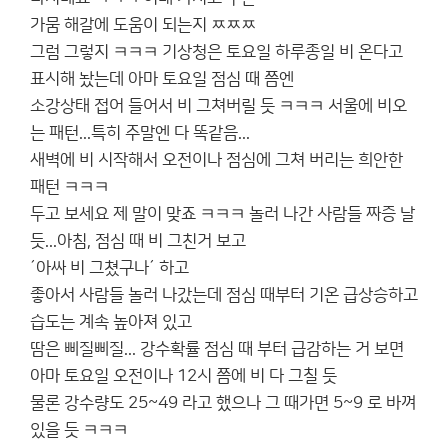
가뭄 해갈에 도움이 되는지 ㅉㅉㅉ
그럼 그렇지 ㅋㅋㅋ 기상청은 토요일 하루종일 비 온다고
표시해 놨는데 아마 토요일 점심 때 쯤엔
소강상태 접어 들어서 비 그쳐버릴 듯 ㅋㅋㅋ 서울에 비오
는 패턴...특히 주말엔 다 똑같음...
새벽에 비 시작해서 오전이나 점심에 그쳐 버리는 희안한
패턴 ㅋㅋㅋ
두고 보세요 제 말이 맞죠 ㅋㅋㅋ 놀러 나간 사람들 짜증 날
듯...아침, 점심 때 비 그친거 보고
´아싸 비 그쳤구나´ 하고
좋아서 사람들 놀러 나갔는데 점심 때부터 기온 급상승하고
습도는 계속 높아져 있고
땀은 삐질삐질... 강수확률 점심 때 부터 급감하는 거 보면
아마 토요일 오전이나 12시 쯤에 비 다 그칠 듯
물론 강수량도 25~49 라고 했으나 그 때가면 5~9 로 바껴
있을 듯 ㅋㅋㅋ