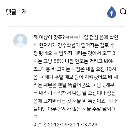
댓글
1
개
제 예상이 맞죠?ㅋㅋㅋ 내일 점심 쯤에 확연
히 현저하게 강수확률이 떨어지는 걸로 수
정 됐네요 ㅋ 밤까지 내리는 것에서 오후 3
시는 그냥 55% 니깐 안오는 거라고 봐야
죠...대충 비 그치는 시점은 내일 오전 10시
쯤 ㅋ 제가 주말 예보 많이 지켜봤어요 비 내
리는 패턴은 맨날 똑같더군요 ㅋ 밤늦게부
터 내리기 시작해서 다음 날 오전이나 점심
쯤에 그쳐버리는 것 서울 비 특징이죠 ㅋ 나
들이엔 아무 문제가 없는 서울 주말 날씨ㅋ
ㅋ
이순옥
2012-06-29 17:37:26