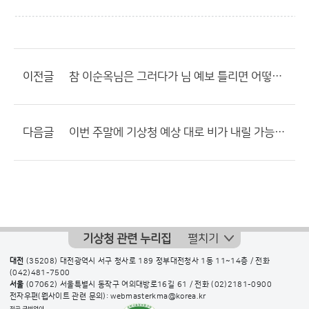
이전글
참 이순옥님은 그러다가 님 예보 틀리면 어떻하실려고?????
다음글
이번 주말에 기상청 예상 대로 비가 내릴 가능성 높겠네요?
기상청 관련 누리집
펼치기
대전
(35208) 대전광역시 서구 청사로 189 정부대전청사 1동 11~14층 / 전화
(042)481-7500
서울
(07062) 서울특별시 동작구 여의대방로16길 61 / 전화
(02)2181-0900
전자우편(웹사이트 관련 문의): webmasterkma@korea.kr