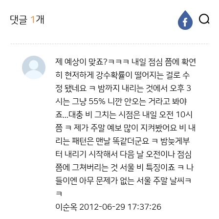
댓글
1
개
제 예상이 맞죠?ㅋㅋㅋ 내일 점심 쯤에 확연
히 현저하게 강수확률이 떨어지는 걸로 수
정 됐네요 ㅋ 밤까지 내리는 것에서 오후 3
시는 그냥 55% 니깐 안오는 거라고 봐야
죠...대충 비 그치는 시점은 내일 오전 10시
쯤 ㅋ 제가 주말 예보 많이 지켜봤어요 비 내
리는 패턴은 맨날 똑같더군요 ㅋ 밤늦게부
터 내리기 시작해서 다음 날 오전이나 점심
쯤에 그쳐버리는 것 서울 비 특징이죠 ㅋ 나
들이엔 아무 문제가 없는 서울 주말 날씨ㅋ
ㅋ
이순옥
2012-06-29 17:37:26