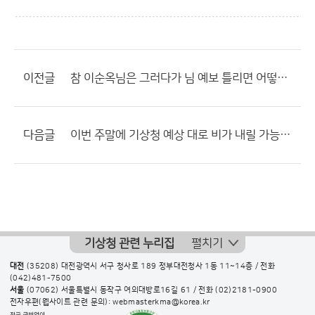
이전글
참 이순옥님은 그러다가 님 예보 틀리면 어떻하실려고?????
다음글
이번 주말에 기상청 예상 대로 비가 내릴 가능성 높겠네요?
기상청 관련 누리집
펼치기
대전
(35208) 대전광역시 서구 청사로 189 정부대전청사 1동 11~14층 / 전화
(042)481-7500
서울
(07062) 서울특별시 동작구 여의대방로16길 61 / 전화
(02)2181-0900
전자우편(웹사이트 관련 문의): webmasterkma@korea.kr