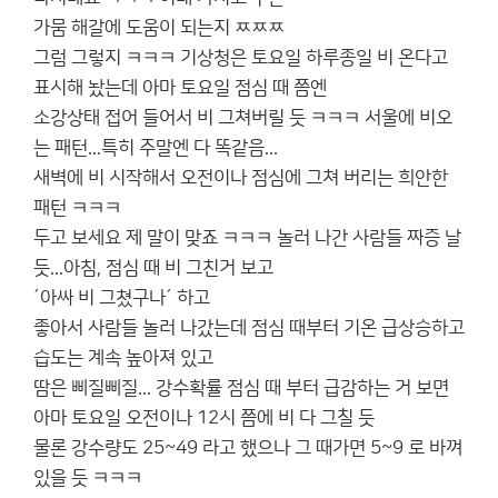
가뭄 해갈에 도움이 되는지 ㅉㅉㅉ
그럼 그렇지 ㅋㅋㅋ 기상청은 토요일 하루종일 비 온다고
표시해 놨는데 아마 토요일 점심 때 쯤엔
소강상태 접어 들어서 비 그쳐버릴 듯 ㅋㅋㅋ 서울에 비오
는 패턴...특히 주말엔 다 똑같음...
새벽에 비 시작해서 오전이나 점심에 그쳐 버리는 희안한
패턴 ㅋㅋㅋ
두고 보세요 제 말이 맞죠 ㅋㅋㅋ 놀러 나간 사람들 짜증 날
듯...아침, 점심 때 비 그친거 보고
´아싸 비 그쳤구나´ 하고
좋아서 사람들 놀러 나갔는데 점심 때부터 기온 급상승하고
습도는 계속 높아져 있고
땀은 삐질삐질... 강수확률 점심 때 부터 급감하는 거 보면
아마 토요일 오전이나 12시 쯤에 비 다 그칠 듯
물론 강수량도 25~49 라고 했으나 그 때가면 5~9 로 바껴
있을 듯 ㅋㅋㅋ