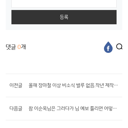
등록
댓글
0
개
이전글
올해 장마철 이상 비소식 별루 없음.작년 제작년 비교하면??
다음글
참 이순옥님은 그러다가 님 예보 틀리면 어떻하실려고?????